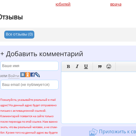
юбилей
врача
Отзывы
Все отзывы (0)
+
Добавить комментарий





или
Войти
Пожалуйста, указывайте реальный e-mail
адрес! На данный адрес будет отправлено
письмо с активационной ссылкой.
Комментарий появится на сайте только
после перехода по этой ссылке. Нам важно
знать, что вы реальный человек, а не спам-
Приложить к св
бот. Кроме того на данный адрес вы будете