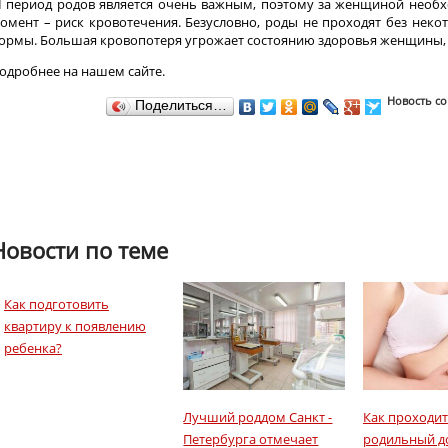
II период родов является очень важным, поэтому за женщиной необх
омент – риск кровотечения. Безусловно, роды не проходят без неко
ормы. Большая кровопотеря угрожает состоянию здоровья женщины,
одробнее на нашем сайте.
Новость со
Поделиться…
Новости по теме
Как подготовить
квартиру к появлению
ребенка?
Лучший роддом Санкт -
Как проходит
Петербурга отмечает
родильный д