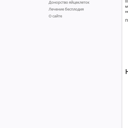
I
Донорство яйцеклеток
м
Лечение бесплодия
н
О сайте
П