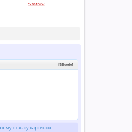
схваток»!
[BBcode]
оему отзыву картинки