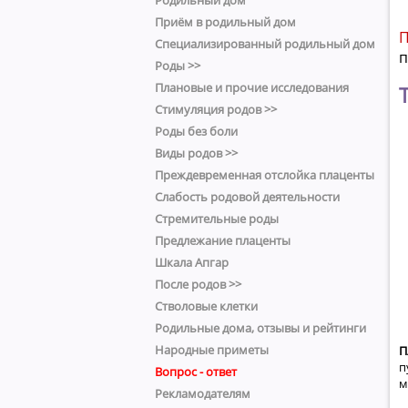
Родильный дом
Приём в родильный дом
П
Специализированный родильный дом
п
Роды >>
Плановые и прочие исследования
Стимуляция родов >>
Роды без боли
Виды родов >>
Преждевременная отслойка плаценты
Слабость родовой деятельности
Стремительные роды
Предлежание плаценты
Шкала Апгар
После родов >>
Стволовые клетки
Родильные дома, отзывы и рейтинги
Народные приметы
П
п
Вопрос - ответ
м
Рекламодателям