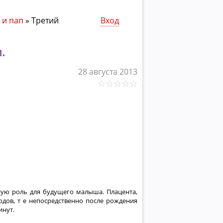
 и пап
»
Третий
Вход
.
28 августа 2013
ую роль для будущего малыша. Плацента,
одов, т е непосредственно после рождения
инут.