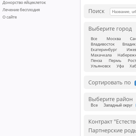
Донорство яйцеклеток
Лечение бесплодия
Поиск
О сайте
Выберите город
Все
Москва
Са
Владивосток
Владик
Екатеринбург
Иже
Махачкала
Набереж
Пенза
Пермь
Рос
Ульяновск
Уфа
Ха
Сортировать по
Выберите район
Все
Западный округ
Контракт "Естест
Партнерские род