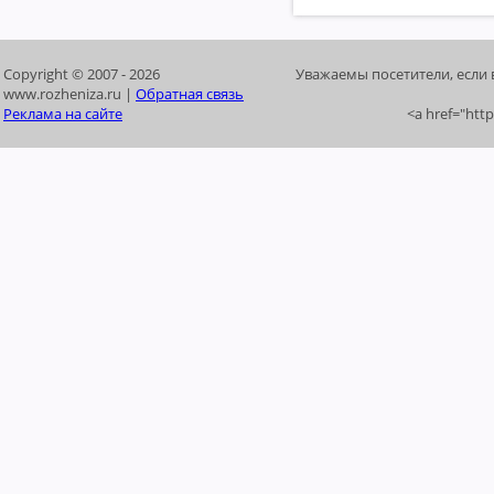
Copyright © 2007 -
2026
Уважаемы посетители, если 
www.rozheniza.ru |
Обратная связь
Реклама на сайте
<a href="htt