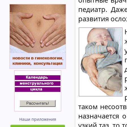
педиатр. Даж
развития осло
таком несоот
назначается 
Наши приложения
узкий таз, то