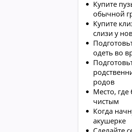
Купите пуз
обычной гр
Купите кли
слизи у но
Подготовьт
одеть во в
Подготовьт
родственни
родов
Место, где
чистым
Когда начн
акушерке
Сделайте с