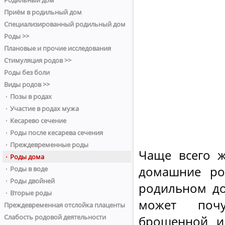
Родильный дом
Приём в родильный дом
Специализированный родильный дом
Роды >>
Плановые и прочие исследования
Стимуляция родов >>
Роды без боли
Виды родов >>
· Позы в родах
· Участие в родах мужа
· Кесарево сечение
· Роды после кесарева сечения
· Преждевременные роды
Чаще всего ж
· Роды дома
домашние род
· Роды в воде
· Роды двойней
родильном до
· Вторые роды
может почу
Преждевременная отслойка плаценты
Слабость родовой деятельности
брошенной и