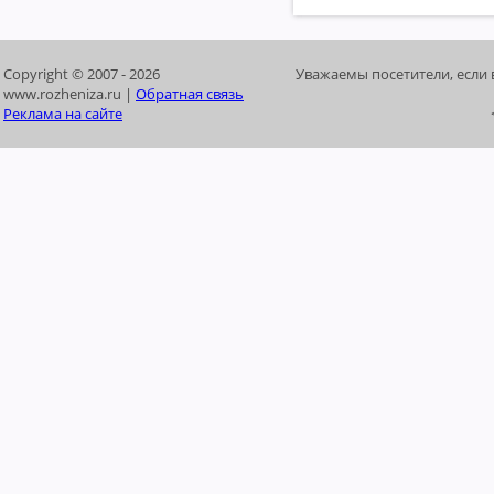
Copyright © 2007 -
2026
Уважаемы посетители, если 
www.rozheniza.ru |
Обратная связь
Реклама на сайте