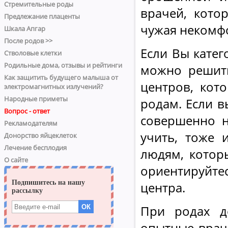
Стремительные роды
врачей, кото
Предлежание плаценты
чужая некомфо
Шкала Апгар
После родов >>
Если Вы катег
Стволовые клетки
Родильные дома, отзывы и рейтинги
можно решить
Как защитить будущего малыша от
центров, кот
электромагнитных излучений?
Народные приметы
родам. Если в
Вопрос - ответ
совершенно н
Рекламодателям
учить, тоже 
Донорство яйцеклеток
Лечение бесплодия
людям, котор
О сайте
ориентируйте
центра.
При родах д
опытные врач