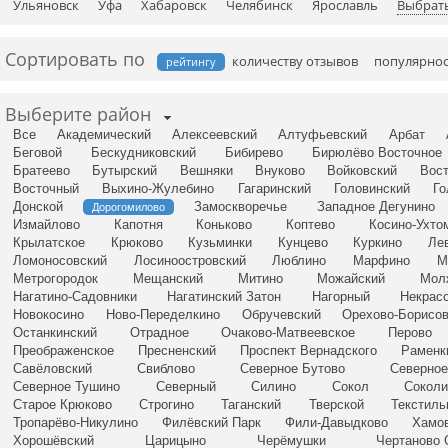
Ульяновск
Уфа
Хабаровск
Челябинск
Ярославль
Выбрать
Сортировать по
количеству отзывов
популярно
рейтингу
Выберите район
Все
Академический
Алексеевский
Алтуфьевский
Арбат
Беговой
Бескудниковский
Бибирево
Бирюлёво Восточное
Братеево
Бутырский
Вешняки
Внуково
Войковский
Вост
Восточный
Выхино-Жулебино
Гагаринский
Головинский
Го
Донской
Замоскворечье
Западное Дегунино
Дорогомилово
Измайлово
Капотня
Коньково
Коптево
Косино-Ухто
Крылатское
Крюково
Кузьминки
Кунцево
Куркино
Ле
Ломоносовский
Лосиноостровский
Люблино
Марфино
М
Метрогородок
Мещанский
Митино
Можайский
Мол
Нагатино-Садовники
Нагатинский Затон
Нагорный
Некрас
Новокосино
Ново-Переделкино
Обручевский
Орехово-Борисов
Останкинский
Отрадное
Очаково-Матвеевское
Перово
Преображенское
Пресненский
Проспект Вернадского
Раменк
Савёловский
Свиблово
Северное Бутово
Северное
Северное Тушино
Северный
Силино
Сокол
Соколи
Старое Крюково
Строгино
Таганский
Тверской
Текстил
Тропарёво-Никулино
Филёвский Парк
Фили-Давыдково
Хамо
Хорошёвский
Царицыно
Черёмушки
Чертаново 