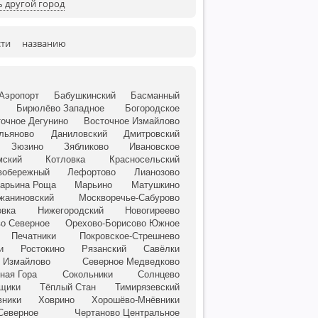
 другой город
сти
названию
Аэропорт
Бабушкинский
Басманный
Бирюлёво Западное
Богородское
очное Дегунино
Восточное Измайлово
льяново
Даниловский
Дмитровский
Зюзино
Зябликово
Ивановское
мский
Котловка
Красносельский
вобережный
Лефортово
Лианозово
арьина Роща
Марьино
Матушкино
жаниновский
Москворечье-Сабурово
овка
Нижегородский
Новогиреево
о Северное
Орехово-Борисово Южное
Печатники
Покровское-Стрешнево
и
Ростокино
Рязанский
Савёлки
 Измайлово
Северное Медведково
ная Гора
Сокольники
Солнцево
ьщики
Тёплый Стан
Тимирязевский
вники
Ховрино
Хорошёво-Мнёвники
Северное
Чертаново Центральное