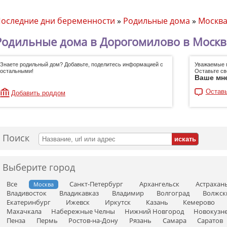
оследние дни беременности
»
Родильные дома
»
Москв
Родильные дома в Дорогомилово в Москв
Знаете родильный дом? Добавьте, поделитесь информацией с
Уважаемые 
остальными!
Оставьте св
Ваше мн
Оставь
Добавить роддом
Поиск
Выберите город
Все
Санкт-Петербург
Архангельск
Астрахан
Москва
Владивосток
Владикавказ
Владимир
Волгоград
Волжск
Екатеринбург
Ижевск
Иркутск
Казань
Кемерово
Махачкала
Набережные Челны
Нижний Новгород
Новокузн
Пенза
Пермь
Ростов-на-Дону
Рязань
Самара
Саратов