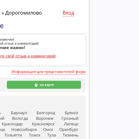
а
»
Дорогомилово
Вход
е
мамочки!
ой отзыв и комментарий.
ение важно!
те свой отзыв и комментарий
Информация для представителей фирм
на карте
ь
Барнаул
Белгород
Брянск
ий
Вологда
Воронеж
Грозный
Краснодар
Красноярск
Липецк
ецк
Новосибирск
Омск
Оренбург
Тольятти
Томск
Тула
Тюмень