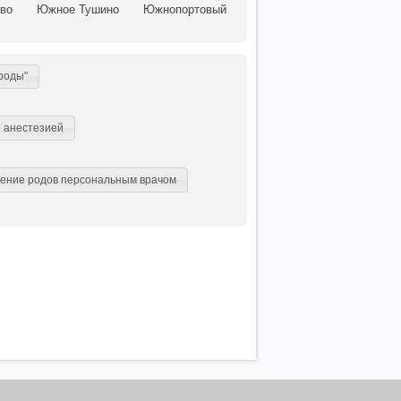
во
Южное Тушино
Южнопортовый
роды"
й анестезией
ение родов персональным врачом