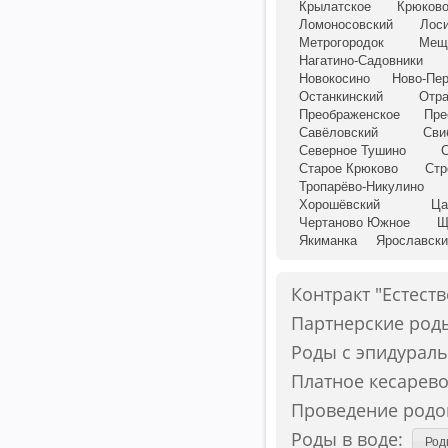
Крылатское
Крюков
Ломоносовский
Лоси
Метрогородок
Мещ
Нагатино-Садовники
Новокосино
Ново-Пе
Останкинский
Отр
Преображенское
Пре
Савёловский
Сви
Северное Тушино
Старое Крюково
Стр
Тропарёво-Никулино
Хорошёвский
Ца
Чертаново Южное
Щ
Якиманка
Ярославски
Контракт "Естест
Партнерские род
Роды с эпидураль
Платное кесарево
Проведение родо
Роды в воде:
Род