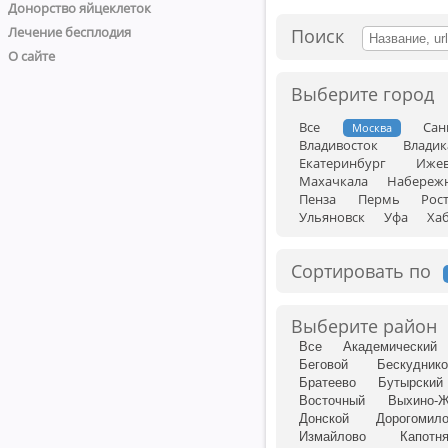
Донорство яйцеклеток
Лечение бесплодия
Поиск
О сайте
Выберите город
Все
Сан
Москва
Владивосток
Владик
Екатеринбург
Ижев
Махачкала
Набереж
Пенза
Пермь
Рос
Ульяновск
Уфа
Ха
Сортировать по
Выберите район
Все
Академический
Беговой
Бескуднико
Братеево
Бутырский
Восточный
Выхино-
Донской
Дорогомил
Измайлово
Капотн