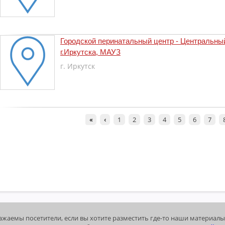
Городской перинатальный центр - Центральны
г.Иркутска, МАУЗ
г. Иркутск
«
‹
1
2
3
4
5
6
7
ажаемы посетители, если вы хотите разместить где-то наши материалы