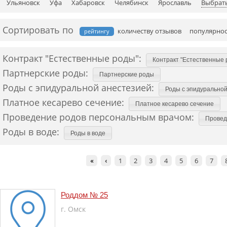
Ульяновск
Уфа
Хабаровск
Челябинск
Ярославль
Выбрать
Сортировать по
количеству отзывов
популярно
рейтингу
Контракт "Естественные роды":
Контракт "Естественные 
Партнерские роды:
Партнерские роды
Роды с эпидуральной анестезией:
Роды с эпидурально
Платное кесарево сечение:
Платное кесарево сечение
Проведение родов персональным врачом:
Провед
Роды в воде:
Роды в воде
«
‹
1
2
3
4
5
6
7
Роддом № 25
г. Омск