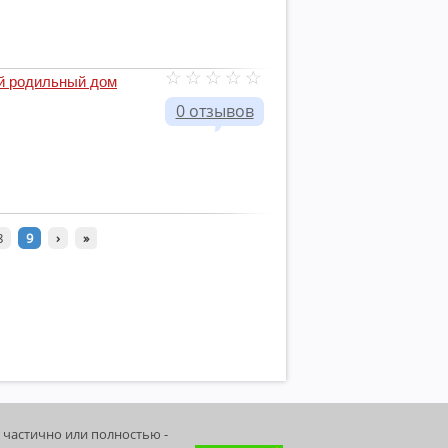
й родильный дом
0 отзывов
8
9
›
»
 частично или полностью -