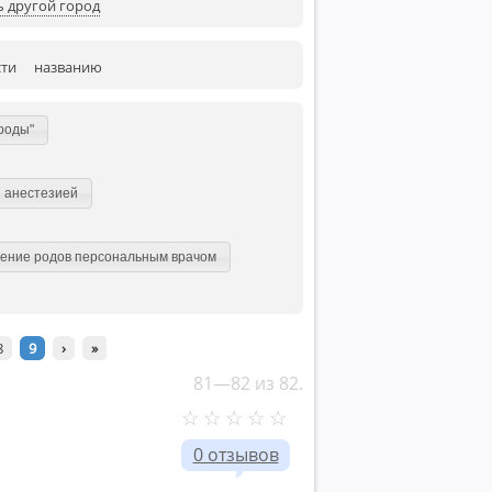
 другой город
сти
названию
роды"
й анестезией
ение родов персональным врачом
8
9
›
»
81—82 из 82.
0 отзывов