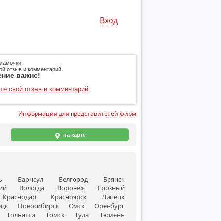
Вход
мамочки!
ой отзыв и комментарий.
ение важно!
те свой отзыв и комментарий
Информация для представителей фирм
на карте
ь
Барнаул
Белгород
Брянск
ий
Вологда
Воронеж
Грозный
Краснодар
Красноярск
Липецк
ецк
Новосибирск
Омск
Оренбург
Тольятти
Томск
Тула
Тюмень