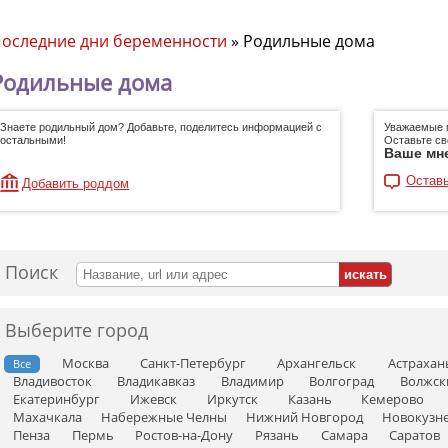
оследние дни беременности
»
Родильные дома
Родильные дома
Знаете родильный дом? Добавьте, поделитесь информацией с
Уважаемые 
остальными!
Оставьте св
Ваше мн
Оставь
Добавить роддом
Поиск
Выберите город
Москва
Санкт-Петербург
Архангельск
Астрахан
Все
Владивосток
Владикавказ
Владимир
Волгоград
Волжск
Екатеринбург
Ижевск
Иркутск
Казань
Кемерово
Махачкала
Набережные Челны
Нижний Новгород
Новокузн
Пенза
Пермь
Ростов-на-Дону
Рязань
Самара
Саратов