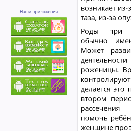
возникает из-
Наши приложения
таза, из-за о
Роды при т
обычно имею
Может разви
деятельно
роженицы. Вр
контролирую
делается это 
втором перио
рассечения
помочь ребён
женщине пров