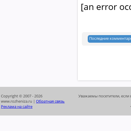
[an error oc
Последние комментар
Copyright © 2007 -
2026
Уважаемы посетители, если 
www.rozheniza.ru |
Обратная связь
Реклама на сайте