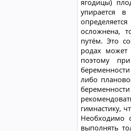
ягодицы) пло
упирается в
определяетс
осложнена, 
путём. Это с
родах может 
поэтому при
беременности
либо плановое
беременности
рекомендова
гимнастику, ч
Необходимо о
выполнять то