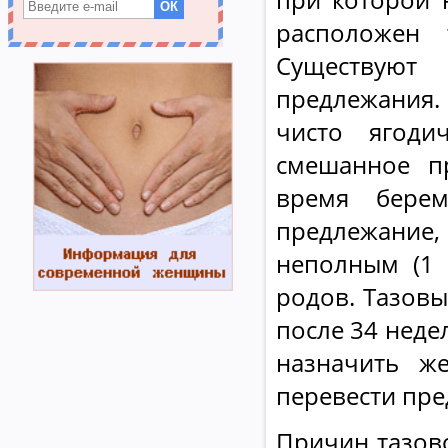
расположен 
Существуют
предлежания.
чисто ягоди
смешанное п
время берем
предлежание
неполным (1 
родов. Тазов
после 34 неде
назначить ж
перевести пре
Причин тазов