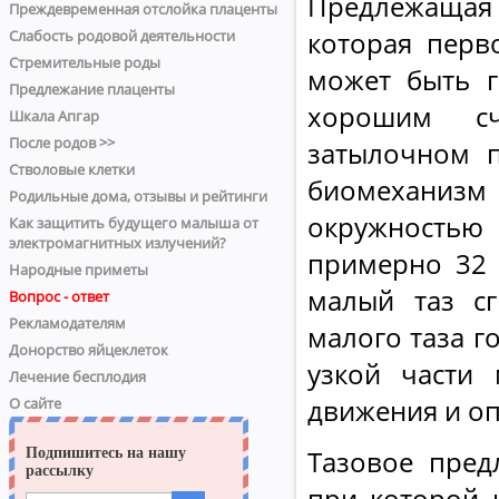
Предлежащая 
Преждевременная отслойка плаценты
которая перв
Слабость родовой деятельности
Стремительные роды
может быть 
Предлежание плаценты
хорошим сч
Шкала Апгар
После родов >>
затылочном 
Стволовые клетки
биомеханизм 
Родильные дома, отзывы и рейтинги
окружностью 
Как защитить будущего малыша от
электромагнитных излучений?
примерно 32 
Народные приметы
малый таз сг
Вопрос - ответ
Рекламодателям
малого таза г
Донорство яйцеклеток
узкой части 
Лечение бесплодия
движения и оп
О сайте
Тазовое пред
при которой 